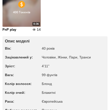
400 Токенів
0:36
14
PnP play
Опис моделі
Вік:
40 років
Зацікавлений у:
Чоловіки, Жiнки, Пари, Транси
Зріст:
4'11"
Вага:
99 фунтів
Колір волосся:
Блонд
Колір очей:
Блакитні
Раса:
Європейська