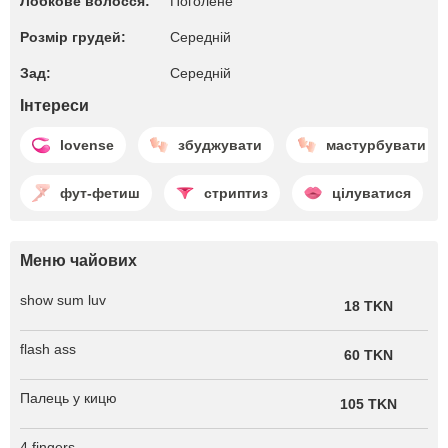
Лобкове волосся:
Поголене
Розмір грудей:
Середній
Зад:
Середній
Інтереси
lovense
збуджувати
мастурбувати
фут-фетиш
стриптиз
цілуватися
Меню чайових
show sum luv
18 TKN
flash ass
60 TKN
Палець у кицю
105 TKN
4 fingers