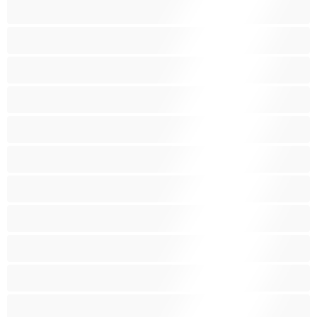
Крихітки
Крихітки
Курці
Латинки
Лесбійки
Маленькі груди
Молоденькі (18+)
Мускулисті
Найкращі для привату
Негроїдна
Пишнотілі