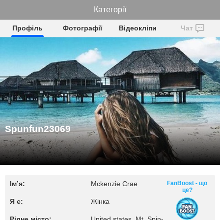
Spunfun23069
Категорії
Профіль
Фотографії
Відеокліпи
Чат
Spunfun23069
Ім’я:
Mckenzie Crae
FanBoost - що
це?
Я є:
Жінка
Рідне місто:
United states, Mt. Spin-