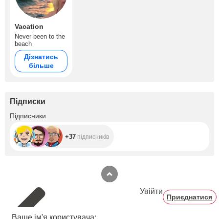
Vacation
Never been to the
beach
Дізнатись
більше
Підписки
+37
Підписники
+37
підписників
Увійти
Приєднатися
Ваше ім'я користувача: