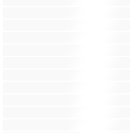
Бондаж
Брюнетки
Вагітні
Велика дупа
Великі груди
Величезні груди
Волохаті кицьки
Груповий секс
Домогосподарки
Зрілі