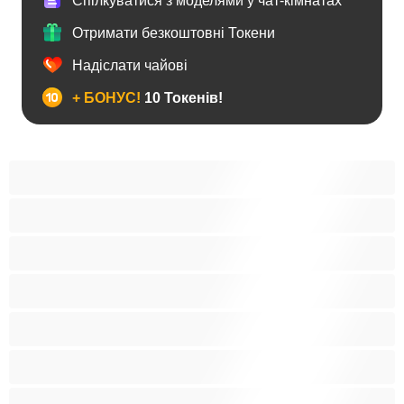
Спілкуватися з моделями у чат-кімнатах
Отримати безкоштовні Токени
Надіслати чайові
+ БОНУС!
10 Токенів!
BBW
Іграшки
Індійки
Азіатки
Анал
Арабки
Блондинки