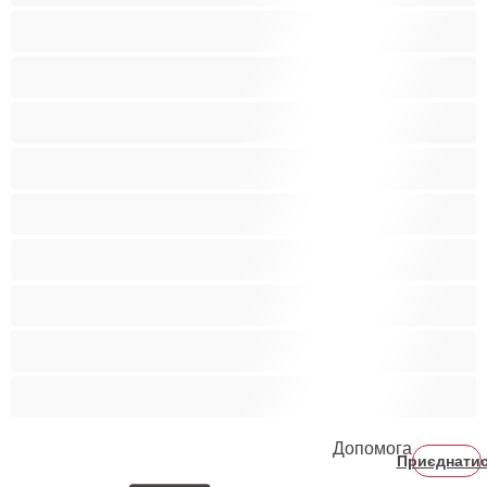
Поголені кицьки
Порнозірки
Руденькі
Світлошкірі
Середні груди
Сквірт
Старенькі
Студентки
Фетиш
Допомога
Приєднати