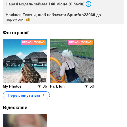
Наразі модель займає
140 місце
(0 балів).
Надішли Токени, щоб наблизити
Spunfun23069
до
перемоги!
Фотографії
БЕЗКОШТОВНО
БЕЗКОШТОВНО
1
7
36
50
My Photos
Park fun
Переглянути всі
Відеокліпи